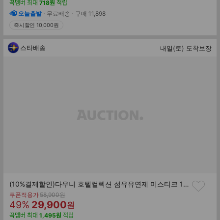
인
매
꼭멤버
최대
718
원
적립
률
가
오늘출발
무료배송
구매
11,898
즉시할인 10,000원
스타배송
내일(토) 도착보장
(10%결제할인)다우니 호텔컬렉션 섬유유연제 미스티크 1L 6개 +다우니 화이트티 200mL
기
쿠폰적용가
58,900
원
할
판
존
49
%
29,900
원
가
인
매
꼭멤버
최대
1,495
원
적립