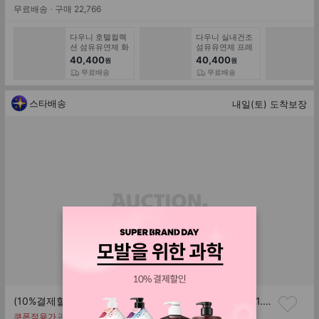
률
가
무료배송
구매
22,766
다우니 호텔컬렉
다우니 실내건조
션 섬유유연제 화
섬유유연제 프레
이트 머스크 1L 6
시 클린 1L 6개
40,400
40,400
원
원
개 +다우니 화이
+다우니 코튼퓨
무료배송
무료배송
트티 200mL
어 200ml
스타배송
내일(토) 도착보장
(10%결제할인)(대용량 증량팩)리큐 찌든때 올인원 2L (1.8L+200ml) 4개 일반/드럼겸용
기
쿠폰적용가
27,900
원