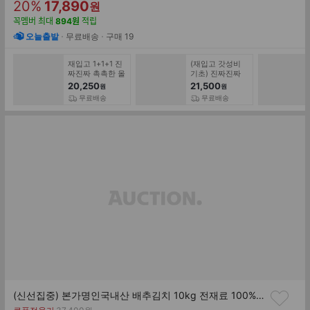
할
판
존
20
%
17,890
원
가
인
매
꼭멤버
최대
894
원
적립
률
가
오늘출발
무료배송
구매
19
재입고 1+1+1 진
(재입고 갓성비
짜진짜 촉촉한 올
기초) 진짜진짜
리브 기초세트 (+
촉촉한 올리브 토
20,250
21,500
원
원
블루알로에 카밍
너 3개 /촉촉 보습
무료배송
무료배송
포어 패드 증정)
기초케어
(각 180ml)
(신선집중) 본가명인국내산 배추김치 10kg 전재료 100% 국산 강원도 고랭지배추 당일생산 생김치
기