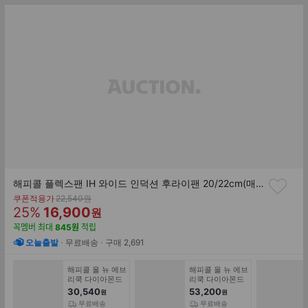
해피콜 플렉스팬 IH 와이드 인덕션 후라이팬 20/22cm(매트블랙/피스타치오 그린)
기
쿠폰적용가
22,540
원
할
판
존
25
%
16,900
원
가
인
매
꼭멤버
최대
845
원
적립
률
가
오늘출발
무료배송
구매
2,691
해피콜 올 뉴 에브
해피콜 올 뉴 에브
리쿡 다이아몬드
리쿡 다이아몬드
IH 인덕션 궁중팬
IH 인덕션 후라이
30,540
53,200
원
원
28cm
팬 2종 B세트(28
무료배송
무료배송