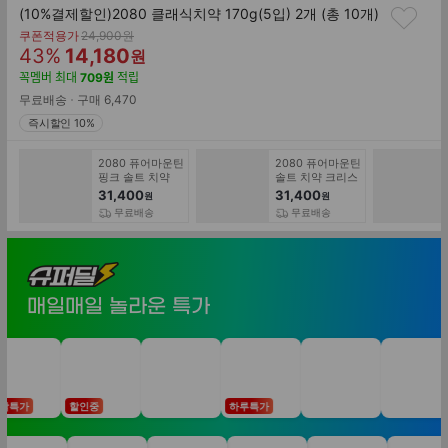
(10%결제할인)2080 클래식치약 170g(5입) 2개 (총 10개)
기
쿠폰적용가
24,900
원
할
판
존
43
%
14,180
원
가
인
매
꼭멤버
최대
709
원
적립
률
가
무료배송
구매
6,470
즉시할인 10%
2080 퓨어마운틴
2080 퓨어마운틴
핑크 솔트 치약
솔트 치약 크리스
120g 12개
탈 120g 12개
31,400
31,400
원
원
무료배송
무료배송
슈
퍼
매일매일 놀라운 특가
딜
특가
할인중
하루특가