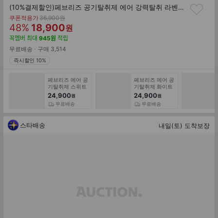
(10%결제할인)페브리즈 공기탈취제 에어 강력탈취 라벤더 부케 본품/165g 6개
기
쿠폰적용가
36,900
원
할
판
존
48
%
18,900
원
가
인
매
꼭멤버
최대
945
원
적립
률
가
무료배송
구매
3,514
즉시할인 10%
페브리즈 에어 공
페브리즈 에어 공
기탈취제 스위트
기탈취제 화이트
블러썸 5개
페어 베르가못 5
24,900
24,900
원
원
개
무료배송
무료배송
스타배송
내일(토) 도착보장