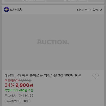
담기
스타배송
내일(토) 도착보장
깨끗한나라 톡톡 뽑아쓰는 키친타올 3겹 100매 10팩
기
쿠폰적용가
15,000
원
할
판
존
34
%
9,900
원
가
인
매
꼭멤버
최대
495
원
적립
률
가
무료배송
구매
14,139
즉시할인 10,000원