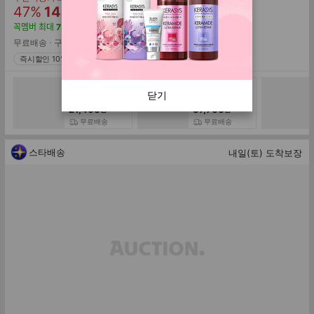
할
판
존
47
%
14,750
원
가
인
매
꼭멤버
최대
737
원
적립
률
가
무료배송
구매
11,990
즉시할인 10%
리큐 퍼퓸 파워캡
리큐 퍼퓸 파워캡
닫기
슐 에메랄드 블루
슐 에메랄드 블루
밍향 냄새케어 45
밍향 냄새케어 45
21,400
37,700
원
원
입 / 냄새케어 향
입 2개 +(증정) 케
무료배송
무료배송
기케어
어베어 장바구니
스타배송
내일(토) 도착보장