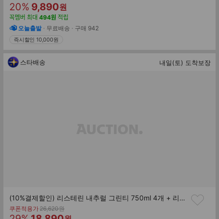
할
판
존
20
%
9,890
원
가
인
매
꼭멤버
최대
494
원
적립
률
가
오늘출발
무료배송
구매
942
즉시할인 10,000원
스타배송
내일(토) 도착보장
(10%결제할인) 리스테린 내추럴 그린티 750ml 4개 + 리스테린 네추럴 그린티 100ml 2개 증정
기
쿠폰적용가
26,620
원
할
판
존
29
%
18,890
원