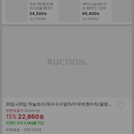
(2장 3만원대/헤
(헤지스남성티셔
지스반팔 BEST)
츠 BEST) / 단색
HAZZYS PHIZ 라
면 혼방 반팔티셔
34,300
65,400
원
원
운드넥 로고 반팔
츠 WHTS5B511
무료배송
무료배송
티셔츠 남여공용
20입+20입 하늘보리/옥수수수염차/카무트현미차/결명자차/이온더핏 무라벨 외 12종 500ml 20+20 골라담기
기
쿠폰적용가
26,900
원
할
판
존
15
%
22,860
원
가
인
매
꼭멤버
최대
1,143
원
적립
률
가
무료배송
구매
5,003