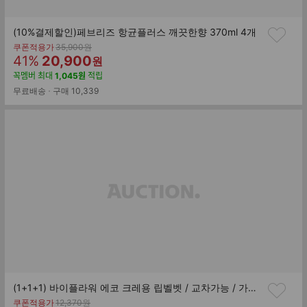
(10%결제할인)페브리즈 항균플러스 깨끗한향 370ml 4개
기
쿠폰적용가
35,900
원
할
판
존
41
%
20,900
원
가
인
매
꼭멤버
최대
1,045
원
적립
률
가
무료배송
구매
10,339
(1+1+1) 바이플라워 에코 크레용 립벨벳 / 교차가능 / 가볍고 발림성 좋은 멀티 크레용
기
쿠폰적용가
12,370
원