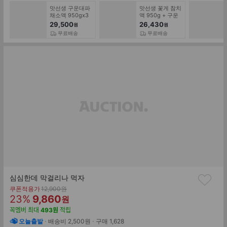
맛선생 구운대파
맛선생 꽃게 참치
채소액 950gx3
액 950g + 구운
개
대파 채소액
29,500
26,430
원
원
950g
무료배송
무료배송
심심한데 막걸리나 먹자
기
쿠폰적용가
12,900
원
할
판
존
23
%
9,860
원
가
인
매
꼭멤버
최대
493
원
적립
률
가
오늘출발
배송비 2,500원
구매
1,628