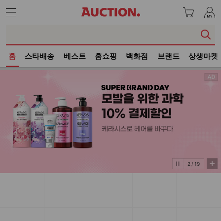
본
문
홈
스타배송
베스트
홈쇼핑
백화점
브랜드
상생마켓
홈
이
벤
트
리
스
트
3
/
19
옥
션
서
비