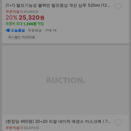
(1+1) 탈모기능성 블랙빈 탈모증상 개선 샴푸 520ml /126만명의 선택 1위 탈모샴푸
기
쿠폰적용가
31,660
원
할
판
존
20
%
25,320
원
가
인
매
꼭멤버
최대
1,266
원
적립
률
가
오늘출발
무료배송
구매
14
즉시할인 10,000원
(한장당 460원) 20+20 리얼 네이처 에센스 마스크팩 / 7년 연속 1위 마스크 팩
기
쿠폰적용가
22,370
원