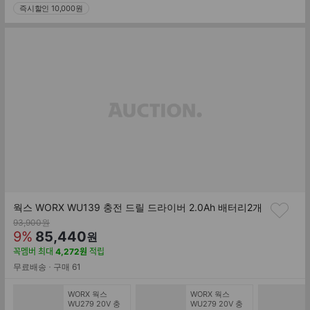
즉시할인 10,000원
웍스 WORX WU139 충전 드릴 드라이버 2.0Ah 배터리2개
기
93,900
원
존
할
판
9
%
85,440
원
가
인
매
꼭멤버
최대
4,272
원
적립
률
가
무료배송
구매
61
WORX 웍스
WORX 웍스
WU279 20V 충
WU279 20V 충