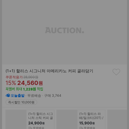
(1+1) 할리스 시그니처 아메리카노 커피 골라담기
기
쿠폰적용가
28,900
원
할
판
존
15
%
24,560
원
가
인
매
꼭멤버
최대
1,228
원
적립
률
가
오늘출발
무료배송
구매
3,744
즉시할인 10,000원
(1+1) 할리스 시그
(1+1) 할리스 라
니처 스틱 커피 골
떼/밀크티(20T) /
라담기 + 미니 마
시그니처 다크 마
24,900
15,900
원
원
일드 10T
일드(30T) 골라
무료배송
무료배송