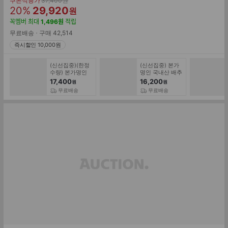
쿠폰적용가
37,400
원
할
판
존
20
%
29,920
원
가
인
매
꼭멤버
최대
1,496
원
적립
률
가
무료배송
구매
42,514
즉시할인 10,000원
(신선집중)(한정
(신선집중) 본가
수량) 본가명인
명인 국내산 배추
국내산 열무김치
겉절이 김치 3kg
17,400
16,200
원
원
3kg 전재료
전재료 100% 국
무료배송
무료배송
100% 국산 아삭
산 강원도 고랭지
시원한 여름별미
배추 당일생산 생
한정수량 김치
김치