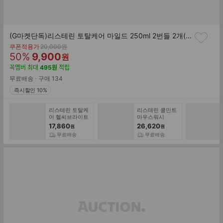
(G마켓단독)리스테린 토탈케어 마일드 250ml 2번들 2개(총 4개) + 리스테린 토탈케어 마일드 100ml 3개 증정
기
쿠폰적용가
20,000
원
할
판
존
50
%
9,900
원
가
인
매
꼭멤버
최대
495
원
적립
률
가
무료배송
구매
134
즉시할인 10%
리스테린 토탈케
리스테린 쿨민트
어 헬씨브라이트
마우스워시
750ml 2개
750ml 4개 + 리
17,860
26,620
원
원
스테린 쿨민트
무료배송
무료배송
100ml 2개 증정