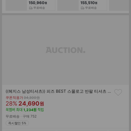
전 임팩렌치 전동
전 임팩렌치 전동
150,960
155,510
원
원
임팩트렌치
임팩트렌치
무료배송
무료배송
6.0Ah 배터리1개
4.0Ah 배터리2개
세트
세트
((헤지스 남성티셔츠)) 피즈 BEST 스몰로고 반팔 티셔츠 SPTS6E201
기
쿠폰적용가
34,300
원
할
판
존
28
%
24,690
원
가
인
매
꼭멤버
최대
1,234
원
적립
률
가
무료배송
구매
752
즉시할인 5%