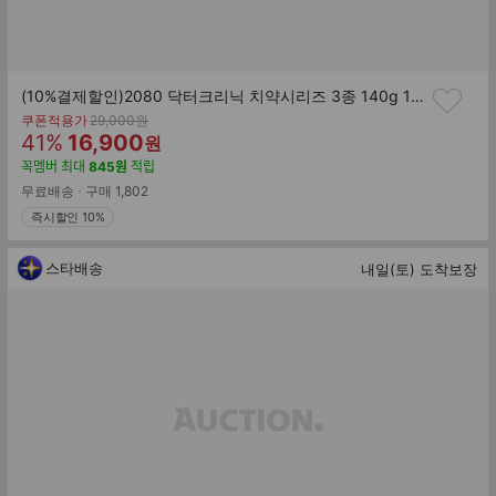
(10%결제할인)2080 닥터크리닉 치약시리즈 3종 140g 10입 / 치석 잇몸 구취
기
쿠폰적용가
29,000
원
할
판
존
41
%
16,900
원
가
인
매
꼭멤버
최대
845
원
적립
률
가
무료배송
구매
1,802
즉시할인 10%
스타배송
내일(토) 도착보장