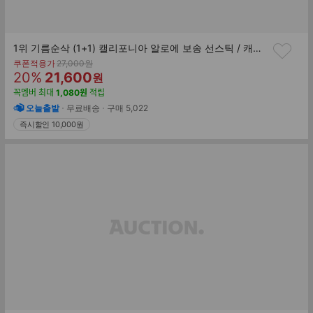
1위 기름순삭 (1+1) 캘리포니아 알로에 보송 선스틱 / 캐모마일 톤업 선크림 본품 증정 SPF50+PA++++
기
쿠폰적용가
27,000
원
할
판
존
20
%
21,600
원
가
인
매
꼭멤버
최대
1,080
원
적립
률
가
오늘출발
무료배송
구매
5,022
즉시할인 10,000원