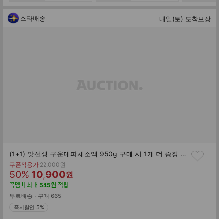
팬+28웍)
스타배송
내일(토) 도착보장
(1+1) 맛선생 구운대파채소액 950g 구매 시 1개 더 증정 (총 2개)
기
쿠폰적용가
22,000
원
할
판
존
50
%
10,900
원
가
인
매
꼭멤버
최대
545
원
적립
률
가
무료배송
구매
665
즉시할인 5%