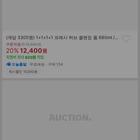
(개당 3300원) 1+1+1+1 프레시 허브 클렌징 폼 680ml /피부 타입별 맞춤 관리
기
쿠폰적용가
15,500
원
할
판
존
20
%
12,400
원
가
인
매
꼭멤버
최대
620
원
적립
률
가
오늘출발
무료배송
구매
134
즉시할인 10,000원