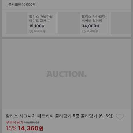
즉시할인 10,000원
할리스 바닐라딜
할리스 카라멜마
라이트 컵커피
끼아또 컵커피
300mlx10개
300mlx20개
19,100
34,000
원
원
무료배송
무료배송
할리스 시그니처 페트커피 골라담기 5종 골라담기 (6+6입)
기
쿠폰적용가
16,900
원
할
판
존
15
%
14,360
원
가