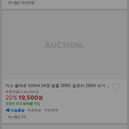
즉시할인 10,000원
카스 올제로 500ml 24캔 알콜 ZERO 칼로리 ZERO 슈가 ZERO 글루테 ZERO 신제품 출시
기
쿠폰적용가
24,380
원
할
판
존
20
%
19,500
원
가
인
매
꼭멤버
최대
975
원
적립
률
가
오늘출발
무료배송
구매
676
즉시할인 5%