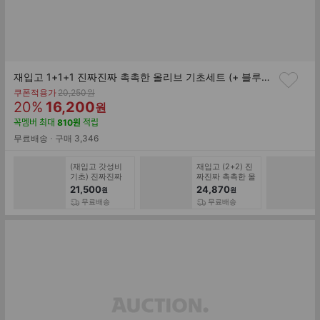
재입고 1+1+1 진짜진짜 촉촉한 올리브 기초세트 (+ 블루알로에 카밍 포어 패드 증정) (각 180ml)
기
쿠폰적용가
20,250
원
할
판
존
20
%
16,200
원
가
인
매
꼭멤버
최대
810
원
적립
률
가
무료배송
구매
3,346
(재입고 갓성비
재입고 (2+2) 진
기초) 진짜진짜
짜진짜 촉촉한 올
촉촉한 올리브 토
리브 토너+에멀
21,500
24,870
원
원
너 3개 /촉촉 보습
전 (총 720ml)
무료배송
무료배송
기초케어