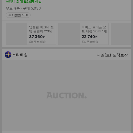
인
매
꼭멤버
최대
844
원
적립
률
가
무료배송
구매
5,033
즉시할인 10%
딥클린 아크네 포
아비노 트리플 오
밍 클렌저 220g
트 세럼 30ml 1개
3개
37,360
22,740
원
원
무료배송
무료배송
스타배송
내일(토) 도착보장