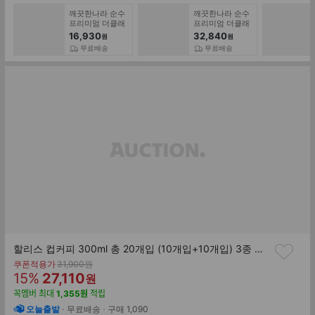
깨끗한나라 순수
깨끗한나라 순수
프리미엄 더클래
프리미엄 더클래
스 30m 30롤 1팩
스 30m 30롤 2
16,930
32,840
원
원
팩+네이버 2천원
무료배송
무료배송
(8/28발송)
할리스 컵커피 300ml 총 20개입 (10개입+10개입) 3종 골라담기
기
쿠폰적용가
31,900
원
할
판
존
15
%
27,110
원
가
인
매
꼭멤버
최대
1,355
원
적립
률
가
오늘출발
무료배송
구매
1,090