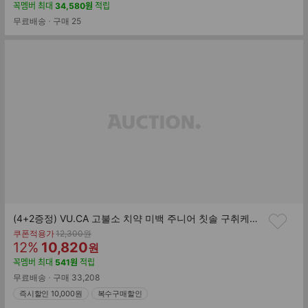
인
매
꼭멤버
최대
34,580
원
적립
률
가
무료배송
구매
25
(4+2증정) VU.CA 고불소 치약 미백 주니어 칫솔 구취케어 모음
기
쿠폰적용가
12,300
원
할
판
존
12
%
10,820
원
가
인
매
꼭멤버
최대
541
원
적립
률
가
무료배송
구매
33,208
즉시할인 10,000원
복수구매할인