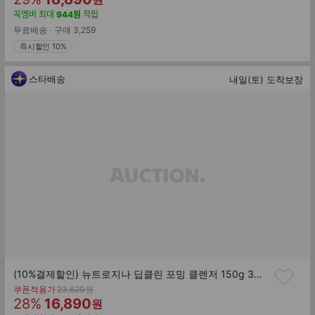
가
인
매
꼭멤버
최대
944
원
적립
률
가
무료배송
구매
3,259
즉시할인 10%
스타배송
내일(토) 도착보장
(10%결제할인) 뉴트로지나 딥클린 포밍 클렌저 150g 3개 + 뉴트로지나 아크네 클렌징 폼 10g 3개 증정
기
쿠폰적용가
23,620
원
할
판
존
28
%
16,890
원
가